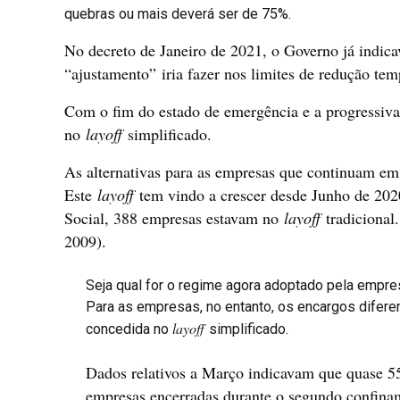
quebras ou mais deverá ser de 75%.
No decreto de Janeiro de 2021, o Governo já indica
“ajustamento” iria fazer nos limites de redução tem
Com o fim do estado de emergência e a progressiva
no
layoff
simplificado.
As alternativas para as empresas que continuam em
Este
layoff
tem vindo a crescer desde Junho de 20
Social, 388 empresas estavam no
layoff
tradicional
2009).
Seja qual for o regime agora adoptado pela empres
Para as empresas, no entanto, os encargos difere
layoff
concedida no
simplificado.
Dados relativos a Março indicavam que quase 5
empresas encerradas durante o segundo confina