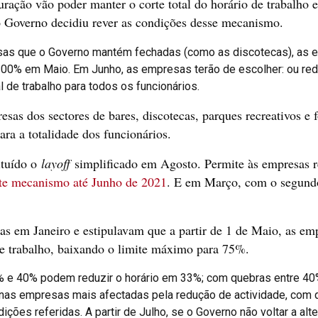
ração vão poder manter o corte total do horário de trabalho
o Governo decidiu rever as condições desse mecanismo.
sas que o Governo mantém fechadas (como as discotecas), as e
100% em Maio. Em Junho, as empresas terão de escolher: ou red
de trabalho para todos os funcionários.
as dos sectores de bares, discotecas, parques recreativos e 
ra a totalidade dos funcionários.
ituído o
layoff
simplificado em Agosto. Permite às empresas r
te mecanismo até Junho de 2021
. E em Março, com o segundo
as em Janeiro e estipulavam que a partir de 1 de Maio, as e
e trabalho, baixando o limite máximo para 75%.
 e 40% podem reduzir o horário em 33%; com quebras entre 40%
E nas empresas mais afectadas pela redução de actividade, com
ões referidas. A partir de Julho, se o Governo não voltar a al