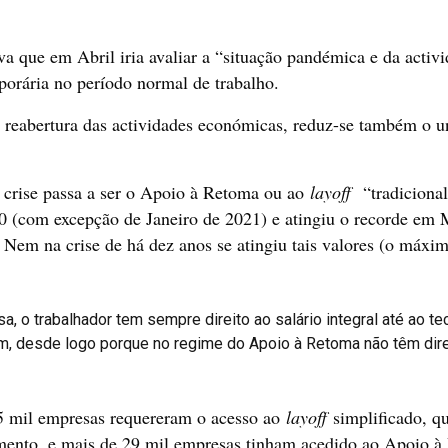
va que em Abril iria avaliar a “situação pandémica e da acti
porária no período normal de trabalho.
 reabertura das actividades económicas, reduz-se também o 
 crise passa a ser o Apoio à Retoma ou ao
layoff
“tradiciona
20 (com excepção de Janeiro de 2021) e atingiu o recorde em
. Nem na crise de há dez anos se atingiu tais valores (o máx
a, o trabalhador tem sempre direito ao salário integral até ao t
m, desde logo porque no regime do Apoio à Retoma não têm direit
5 mil empresas requereram o acesso ao
layoff
simplificado, q
mento, e mais de 29 mil empresas tinham acedido ao Apoio à