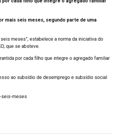
por cada filho que integre o agregado familiar
or mais seis meses, segundo parte de uma
eis meses”, estabelece a norma da iniciativa do
D, que se absteve.
ntida por cada filho que integre o agregado familiar
cesso ao subsídio de desemprego e subsídio social
r-seis-meses