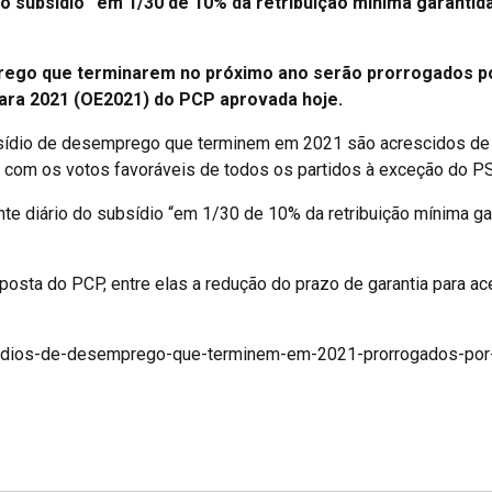
 subsídio “em 1/30 de 10% da retribuição mínima garantida 
rego que terminarem no próximo ano serão prorrogados p
ara 2021 (OE2021) do PCP aprovada hoje.
ídio de desemprego que terminem em 2021 são acrescidos de s
com os votos favoráveis de todos os partidos à exceção do PS
 diário do subsídio “em 1/30 de 10% da retribuição mínima gara
osta do PCP, entre elas a redução do prazo de garantia para a
sidios-de-desemprego-que-terminem-em-2021-prorrogados-po